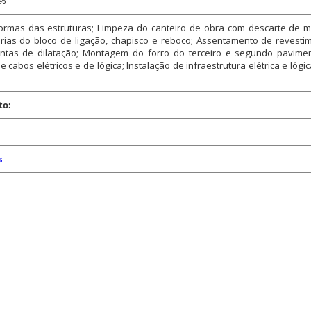
8%
ormas das estruturas; Limpeza do canteiro de obra com descarte de 
rias do bloco de ligação, chapisco e reboco; Assentamento de revestim
ntas de dilatação; Montagem do forro do terceiro e segundo pavimen
 cabos elétricos e de lógica; Instalação de infraestrutura elétrica e lógi
to:
–
s