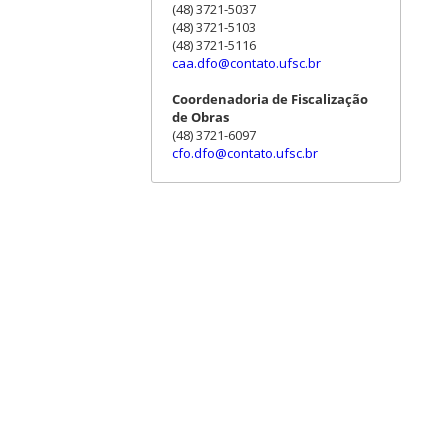
(48) 3721-5037
(48) 3721-5103
(48) 3721-5116
caa.dfo@contato.ufsc.br
Coordenadoria de Fiscalização
de Obras
(48) 3721-6097
cfo.dfo@contato.ufsc.br