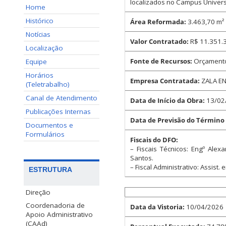
localizados no Campus Universi
Home
Histórico
Área Reformada:
3.463,70 m²
Notícias
Valor Contratado:
R$ 11.351.
Localização
Fonte de Recursos:
Orçamento 
Equipe
Horários
Empresa Contratada:
ZALA EN
(Teletrabalho)
Canal de Atendimento
Data de Início da Obra:
13/02
Publicações Internas
Data de Previsão do Término
Documentos e
Formulários
Fiscais do DFO:
– Fiscais Técnicos: Engº Ale
Santos.
– Fiscal Administrativo: Assist
ESTRUTURA
Direção
Coordenadoria de
Data da Vistoria:
10/04/2026
Apoio Administrativo
(CAAd)