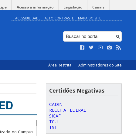
cipe
Acesso à informação
Legislação
Canais
ACESSIBILIDADE
ALTO CONTRASTE
MAPA DO SITE
Área Restrita
Administradores do Site
Certidões Negativas
CED
CADIN
RECEITA FEDERAL
SICAF
TCU
TST
alizado no Campus