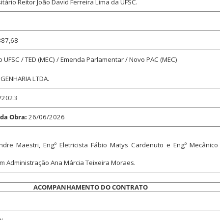
tário Reitor João David Ferreira Lima da UFSC.
387,68
UFSC / TED (MEC) / Emenda Parlamentar / Novo PAC (MEC)
GENHARIA LTDA.
/2023
 da Obra:
26/06/2026
xandre Maestri, Engº Eletricista Fábio Matys Cardenuto e Engº Mecâni
. em Administração Ana Márcia Teixeira Moraes.
ACOMPANHAMENTO DO CONTRATO