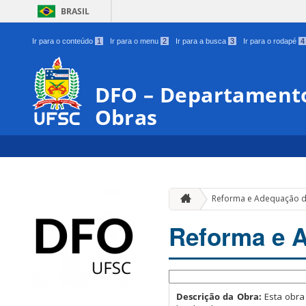
BRASIL
Ir para o conteúdo
1
Ir para o menu
2
Ir para a busca
3
Ir para o rodapé
4
DFO – Departamento
Obras
Reforma e Adequação d
Reforma e 
Descrição da Obra:
Esta obra