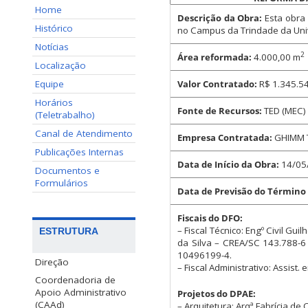
Home
Descrição da Obra:
Esta obra 
Histórico
no Campus da Trindade da Univ
Notícias
2
Área reformada:
4.000,00 m
Localização
Equipe
Valor Contratado:
R$ 1.345.5
Horários
Fonte de Recursos:
TED (MEC)
(Teletrabalho)
Canal de Atendimento
Empresa Contratada:
GHIMM 
Publicações Internas
Data de Início da Obra:
14/05
Documentos e
Formulários
Data de Previsão do Término
Fiscais do DFO:
– Fiscal Técnico: Engº Civil Gu
ESTRUTURA
da Silva – CREA/SC 143.788-
10496199-4.
Direção
– Fiscal Administrativo: Assist
Coordenadoria de
Apoio Administrativo
Projetos do DPAE:
(CAAd)
– Arquitetura: Arqª Fabrícia d