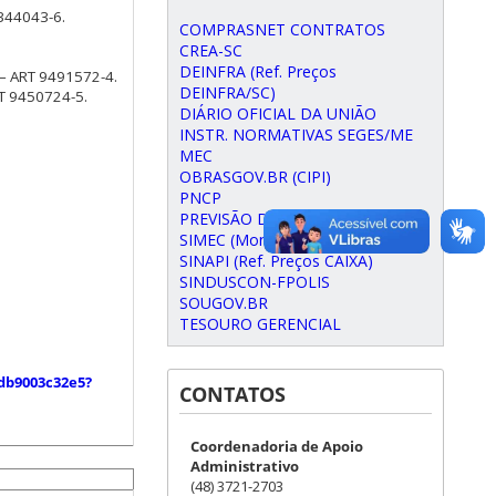
8344043-6.
COMPRASNET CONTRATOS
CREA-SC
DEINFRA (Ref. Preços
 – ART 9491572-4.
DEINFRA/SC)
RT 9450724-5.
DIÁRIO OFICIAL DA UNIÃO
INSTR. NORMATIVAS SEGES/ME
MEC
OBRASGOV.BR (CIPI)
PNCP
PREVISÃO DO TEMPO
SIMEC (Monit. de Obras MEC)
SINAPI (Ref. Preços CAIXA)
SINDUSCON-FPOLIS
SOUGOV.BR
TESOURO GERENCIAL
8db9003c32e5?
CONTATOS
Coordenadoria de Apoio
Administrativo
(48) 3721-2703