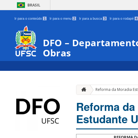
BRASIL
Ir para o conteúdo
1
Ir para o menu
2
Ir para a busca
3
Ir para o rodapé
4
DFO – Departamento
Obras
Reforma da Moradia Estu
Reforma da 
Estudante U
REFORMA DA