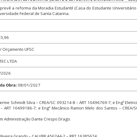
prevê a reforma da Moradia Estudantil (Casa do Estudante Universitário 
ersidade Federal de Santa Catarina.
45,96
 / Orçamento UFSC
TEC LTDA
/2026
 da Obra:
08/01/2027
ilherme Schmidt Silva – CREA/SC 093214-8 – ART 10496769-7; e Engº Eletric
6 – ART 10499186-7; e Engº Mecânico Ramon Melo dos Santos – CREA/
. em Administração Dante Crespo Drago.
e Oliveira Grando – CAU/BR A56744-2 – RRT 16385674.