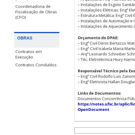
– Instalações de Esgoto Sanit
Coordenadoria de
– Instalações Elétricas: Engº E
Fiscalização de Obras
– Estrutura Metálica: Engº Civ
(CFO)
– Instalações de Automação e 
– Instalações de Aquecimento 
Orçamento do DPAE:
OBRAS
– Engº Civil Denis Bertazzo W
– Engª Civil Isabela Maria Mar
Contratos em
– Arqº Leonardo Schreiber Sc
Execução
– Téc. Eletrotécnica Hiury Ha
Contratos Concluídos
Responsável Técnico pela Ex
– Engº Civil Rodolfo Luis Zan
– Engº Eletricista Hallan Doug
Links de Documentos:
Documentos Concorrência Públic
https://notes.ufsc.br/aplic/
OpenDocument