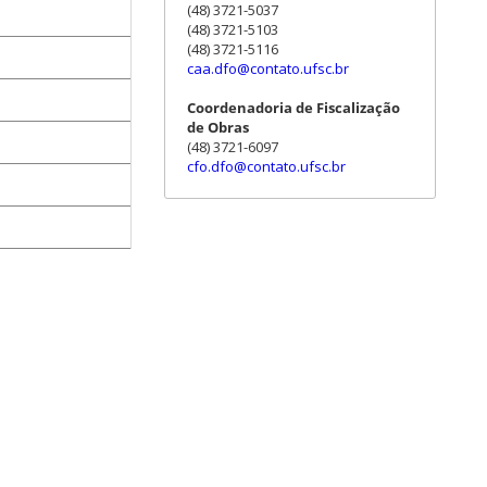
(48) 3721-5037
(48) 3721-5103
(48) 3721-5116
caa.dfo@contato.ufsc.br
Coordenadoria de Fiscalização
de Obras
(48) 3721-6097
cfo.dfo@contato.ufsc.br