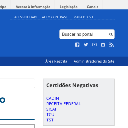
cipe
Acesso à informação
Legislação
Canais
ACESSIBILIDADE
ALTO CONTRASTE
MAPA DO SITE
Área Restrita
Administradores do Site
Certidões Negativas
do
CADIN
RECEITA FEDERAL
SICAF
TCU
TST