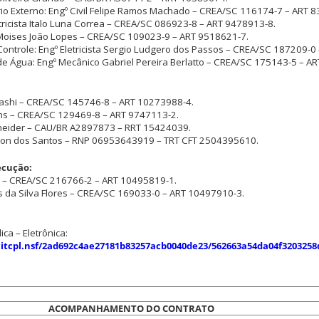
ário Externo: Engº Civil Felipe Ramos Machado – CREA/SC 116174-7 – ART 
letricista Italo Luna Correa – CREA/SC 086923-8 – ART 9478913-8.
il Moises João Lopes – CREA/SC 109023-9 – ART 9518621-7.
Controle: Engº Eletricista Sergio Ludgero dos Passos – CREA/SC 187209-0
de Água: Engº Mecânico Gabriel Pereira Berlatto – CREA/SC 175143-5 – A
atashi – CREA/SC 145746-8 – ART 10273988-4.
tins – CREA/SC 129469-8 – ART 9747113-2.
hneider – CAU/BR A2897873 – RRT 15424039.
rrison dos Santos – RNP 06953643919 – TRT CFT 2504395610.
ecução:
oni – CREA/SC 216766-2 – ART 10495819-1.
las da Silva Flores – CREA/SC 169033-0 – ART 10497910-3.
a – Eletrônica:
licitcpl.nsf/2ad692c4ae27181b83257acb0040de23/562663a54da04f320325
ACOMPANHAMENTO DO CONTRATO