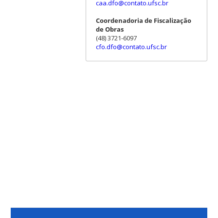
caa.dfo@contato.ufsc.br
Coordenadoria de Fiscalização
de Obras
(48) 3721-6097
cfo.dfo@contato.ufsc.br