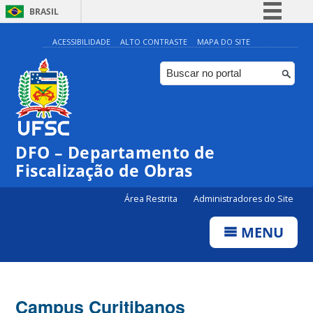
BRASIL
Simplifique!
ACESSIBILIDADE
ALTO CONTRASTE
MAPA DO SITE
Comunica BR
Participe
Acesso à informação
Legislação
DFO – Departamento de
Canais
Fiscalização de Obras
Área Restrita
Administradores do Site
MENU
Campus Curitibanos