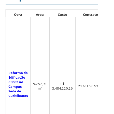
Obra
Área
Custo
Contrato
Reforma da
Edificação
CBS02 no
9.257,91
R$
217/UFSC/2025
CP
Campus
m²
5.484.220,26
Sede de
Curitibanos