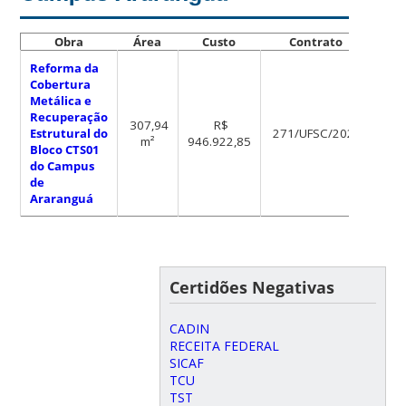
Obra
Área
Custo
Contrato
L
Reforma da
Cobertura
Metálica e
Recuperação
307,94
R$
Estrutural do
271/UFSC/2023
m²
946.922,85
006
Bloco CTS01
do Campus
de
Araranguá
Certidões Negativas
CADIN
RECEITA FEDERAL
SICAF
TCU
TST