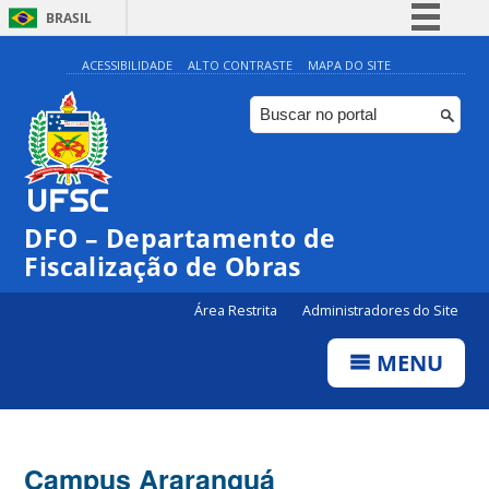
BRASIL
Simplifique!
ACESSIBILIDADE
ALTO CONTRASTE
MAPA DO SITE
Comunica BR
Participe
Acesso à informação
Legislação
DFO – Departamento de
Canais
Fiscalização de Obras
Área Restrita
Administradores do Site
MENU
Campus Araranguá