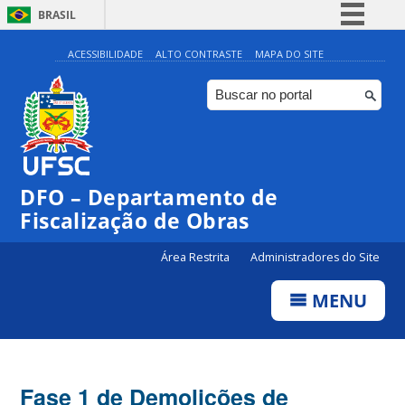
BRASIL
Simplifique!
ACESSIBILIDADE
ALTO CONTRASTE
MAPA DO SITE
Comunica BR
Participe
Acesso à informação
Legislação
DFO – Departamento de
Canais
Fiscalização de Obras
Área Restrita
Administradores do Site
MENU
Fase 1 de Demolições de