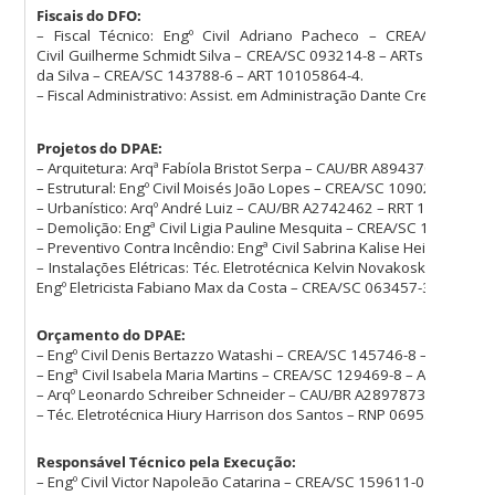
Fiscais do DFO:
– Fiscal Técnico: Engº Civil Adriano Pacheco – CREA/SC 10
Civil Guilherme Schmidt Silva – CREA/SC 093214-8 – ARTs 10106138-0
da Silva – CREA/SC 143788-6 – ART 10105864-4.
– Fiscal Administrativo: Assist. em Administração Dante Crespo Drag
Projetos do DPAE:
– Arquitetura: Arqª Fabíola Bristot Serpa – CAU/BR A894370 – RRT 
– Estrutural: Engº Civil Moisés João Lopes – CREA/SC 109023-9 – AR
– Urbanístico: Arqº André Luiz – CAU/BR A2742462 – RRT 14519365.
– Demolição: Engª Civil Ligia Pauline Mesquita – CREA/SC 101077-0
– Preventivo Contra Incêndio: Engª Civil Sabrina Kalise Heinen – 
– Instalações Elétricas: Téc. Eletrotécnica Kelvin Novakoski de Ol
Engº Eletricista Fabiano Max da Costa – CREA/SC 063457-3 – ART 7
Orçamento do DPAE:
– Engº Civil Denis Bertazzo Watashi – CREA/SC 145746-8 – ART 937
– Engª Civil Isabela Maria Martins – CREA/SC 129469-8 – ART 93714
– Arqº Leonardo Schreiber Schneider – CAU/BR A2897873 – RRT 14
– Téc. Eletrotécnica Hiury Harrison dos Santos – RNP 06953643919
Responsável Técnico pela Execução:
– Engº Civil Victor Napoleão Catarina – CREA/SC 159611-0 – ART 10